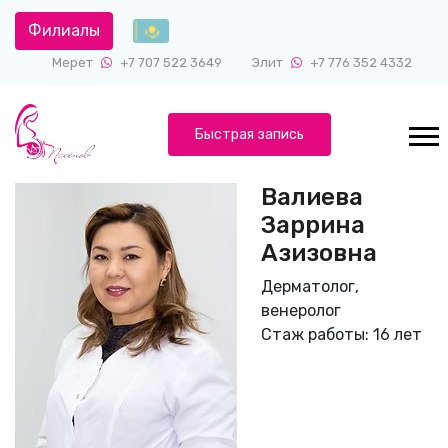
Филиалы
Мерет
+7 707 522 3649
Элит
+7 776 352 4332
Быстрая запись
Валиева
Заррина
Азизовна
Дерматолог,
венеролог
Стаж работы: 16 лет